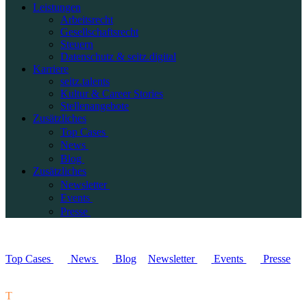
Leistungen
Arbeitsrecht
Gesellschaftsrecht
Steuern
Datenschutz & seitz.digital
Karriere
seitz.talents
Kultur & Career Stories
Stellenangebote
Zusätzliches
Top Cases
News
Blog
Zusätzliches
Newsletter
Events
Presse
Top Cases
News
Blog
Newsletter
Events
Presse
T