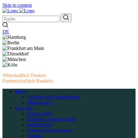
Skip to content
DE
Wirtschaftlich Denken.
Partnerschaftlich Handeln.
Team
Anwälte und Steuerberater
Management
Über uns
Unsere Story
Standorte in Deutschland
International
Unsere Verantwortung
Awards