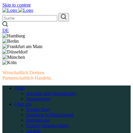
Skip to content
DE
Wirtschaftlich Denken.
Partnerschaftlich Handeln.
Team
Anwälte und Steuerberater
Management
Über uns
Unsere Story
Standorte in Deutschland
International
Unsere Verantwortung
Awards