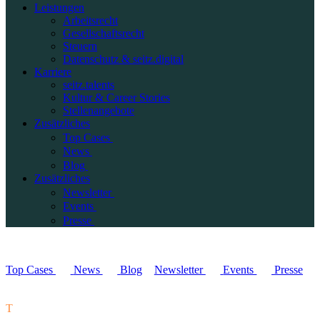
Leistungen
Arbeitsrecht
Gesellschaftsrecht
Steuern
Datenschutz & seitz.digital
Karriere
seitz.talents
Kultur & Career Stories
Stellenangebote
Zusätzliches
Top Cases
News
Blog
Zusätzliches
Newsletter
Events
Presse
Top Cases
News
Blog
Newsletter
Events
Presse
T