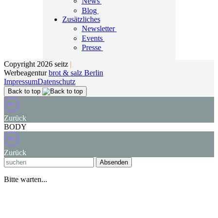
News
Blog
Zusätzliches
Newsletter
Events
Presse
Copyright 2026 seitz
|
Werbeagentur
brot & salz Berlin
Impressum
Datenschutz
Back to top
Zurück
BODY
Zurück
Absenden
Bitte warten...