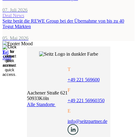
07. Juli 2026
Deal News
Seitz berät die REWE Group bei der Übernahme von bis zu 40
Tegut Märkten
05. Mai 2026
T
+49 221 569600
F
Aachener Straße 621
50933
Köln
+49 221 56960350
Alle Standorte
E
info@seitzpartner.de