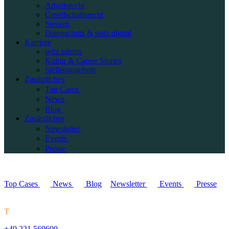
Arbeitsrecht
Gesellschaftsrecht
Steuern
Datenschutz & seitz.digital
Karriere
seitz.talents
Kultur & Career Stories
Stellenangebote
Zusätzliches
Top Cases
News
Blog
Zusätzliches
Newsletter
Events
Presse
Top Cases
News
Blog
Newsletter
Events
Presse
T
+49 221 569600