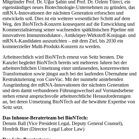
Mitgründer Prof. Dr. Uğur Şahin und Prof. Dr. Özlem Türeci, ein
eigenständiges neues Biotechnologie-Unternehmen zu gründen, das
mRNA-Innovationen der nächsten Generation erforschen und
entwickeln soll. Dies ist ein weiterer wesentlicher Schritt auf dem
Weg, den BioNTech-Konzern konsequent auf die Entwicklung und
Kommerzialisierung seiner wachsenden spätklinischen Pipeline mit
innovativen Immunmodulator-, Antikörper-Wirkstoff-Konjugat- und
mRNA-Kandidaten auszurichten – mit dem Ziel, bis 2030 ein
kommerzieller Multi-Produkt-Konzern zu werden.
Arbeitsrechtlich wird BioNTech erneut von Seitz beraten. Die
Kanzlei begleitet BioNTech bereits seit mehreren Jahren bei der
arbeitsrechtlichen Umsetzung einer umfassenden, konzernweiten
Transformation sowie jüngst auch bei der laufenden Übernahme und
Restrukturierung von CureVac. Mit der nunmehr anstehenden
Ausgründung der mRNA-Innovationen der nächsten Generation
und dem damit verbundenen Führungswechsel auf Vorstandsebene
stehen erneut anspruchsvolle arbeitsrechtliche Herausforderungen
an, bei deren Umsetzung BioNTech auf die bewährte Expertise von
Seitz setzt.
Das Inhouse-Beraterteam bei BioNTech:
Dennis Ball (Vice President Legal, Deputy General Counsel),
Hendrik Bier (Director Legal Labor Law)