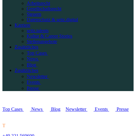
Arbeitsrecht
Gesellschaftsrecht
Steuern
Datenschutz & seitz.digital
Karriere
seitz.talents
Kultur & Career Stories
Stellenangebote
Zusätzliches
Top Cases
News
Blog
Zusätzliches
Newsletter
Events
Presse
Top Cases
News
Blog
Newsletter
Events
Presse
T
+49 221 569600