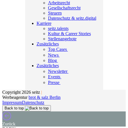
Arbeitsrecht
Gesellschaftsrecht
Steuern
Datenschutz & seitz.digital
Karriere
seitz.talents
Kultur & Career Stories
Stellenangebote
Zusätzliches
Top Cases
News
Blog
Zusätzliches
Newsletter
Events
Presse
Copyright 2026 seitz
|
Werbeagentur
brot & salz Berlin
Impressum
Datenschutz
Back to top
Zurück