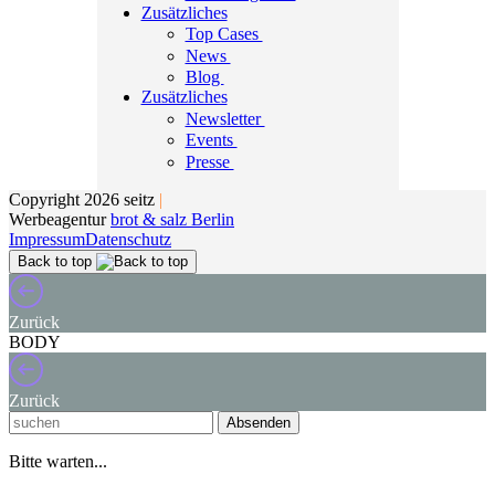
Zusätzliches
Top Cases
News
Blog
Zusätzliches
Newsletter
Events
Presse
Copyright 2026 seitz
|
Werbeagentur
brot & salz Berlin
Impressum
Datenschutz
Back to top
Zurück
BODY
Zurück
Absenden
Bitte warten...