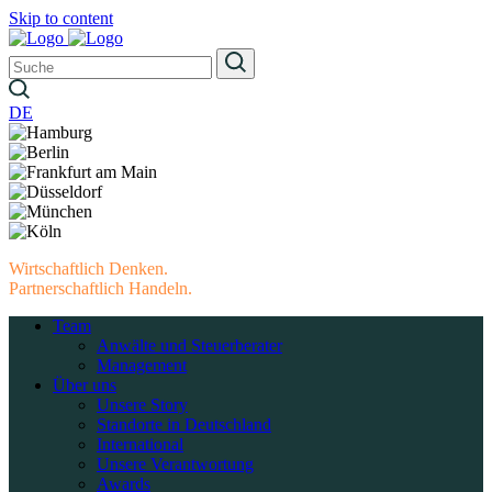
Skip to content
DE
Wirtschaftlich Denken.
Partnerschaftlich Handeln.
Team
Anwälte und Steuerberater
Management
Über uns
Unsere Story
Standorte in Deutschland
International
Unsere Verantwortung
Awards