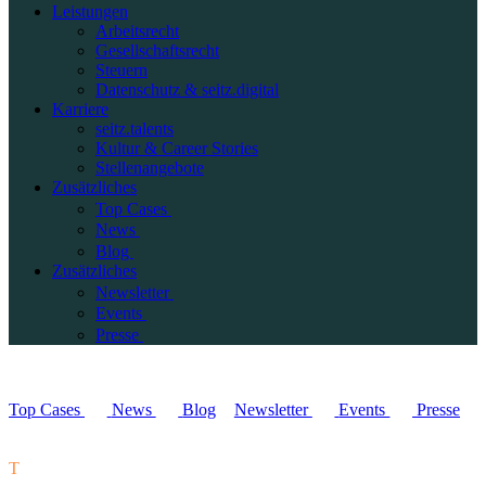
Leistungen
Arbeitsrecht
Gesellschaftsrecht
Steuern
Datenschutz & seitz.digital
Karriere
seitz.talents
Kultur & Career Stories
Stellenangebote
Zusätzliches
Top Cases
News
Blog
Zusätzliches
Newsletter
Events
Presse
Top Cases
News
Blog
Newsletter
Events
Presse
T