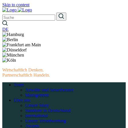
Skip to content
DE
Wirtschaftlich Denken.
Partnerschaftlich Handeln.
Team
Anwälte und Steuerberater
Management
Über uns
Unsere Story
Standorte in Deutschland
International
Unsere Verantwortung
Awards