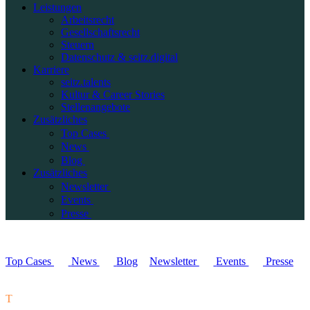
Leistungen
Arbeitsrecht
Gesellschaftsrecht
Steuern
Datenschutz & seitz.digital
Karriere
seitz.talents
Kultur & Career Stories
Stellenangebote
Zusätzliches
Top Cases
News
Blog
Zusätzliches
Newsletter
Events
Presse
Top Cases
News
Blog
Newsletter
Events
Presse
T