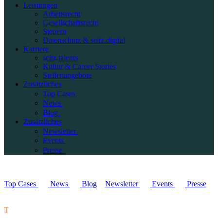
Leistungen
Arbeitsrecht
Gesellschaftsrecht
Steuern
Datenschutz & seitz.digital
Karriere
seitz.talents
Kultur & Career Stories
Stellenangebote
Zusätzliches
Top Cases
News
Blog
Zusätzliches
Newsletter
Events
Presse
Top Cases
News
Blog
Newsletter
Events
Presse
T