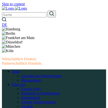
Skip to content
DE
Wirtschaftlich Denken.
Partnerschaftlich Handeln.
Team
Anwälte und Steuerberater
Management
Über uns
Unsere Story
Standorte in Deutschland
International
Unsere Verantwortung
Awards