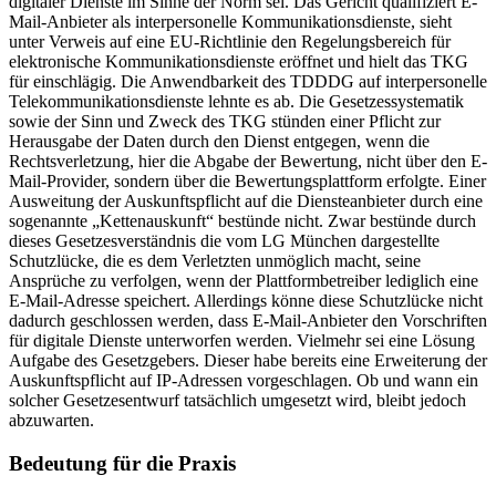
digitaler Dienste im Sinne der Norm sei. Das Gericht qualifiziert E-
Mail-Anbieter als interpersonelle Kommunikationsdienste, sieht
unter Verweis auf eine EU-Richtlinie den Regelungsbereich für
elektronische Kommunikationsdienste eröffnet und hielt das TKG
für einschlägig. Die Anwendbarkeit des TDDDG auf interpersonelle
Telekommunikationsdienste lehnte es ab. Die Gesetzessystematik
sowie der Sinn und Zweck des TKG stünden einer Pflicht zur
Herausgabe der Daten durch den Dienst entgegen, wenn die
Rechtsverletzung, hier die Abgabe der Bewertung, nicht über den E-
Mail-Provider, sondern über die Bewertungsplattform erfolgte. Einer
Ausweitung der Auskunftspflicht auf die Diensteanbieter durch eine
sogenannte „Kettenauskunft“ bestünde nicht. Zwar bestünde durch
dieses Gesetzesverständnis die vom LG München dargestellte
Schutzlücke, die es dem Verletzten unmöglich macht, seine
Ansprüche zu verfolgen, wenn der Plattformbetreiber lediglich eine
E-Mail-Adresse speichert. Allerdings könne diese Schutzlücke nicht
dadurch geschlossen werden, dass E-Mail-Anbieter den Vorschriften
für digitale Dienste unterworfen werden. Vielmehr sei eine Lösung
Aufgabe des Gesetzgebers. Dieser habe bereits eine Erweiterung der
Auskunftspflicht auf IP-Adressen vorgeschlagen. Ob und wann ein
solcher Gesetzesentwurf tatsächlich umgesetzt wird, bleibt jedoch
abzuwarten.
Bedeutung für die Praxis