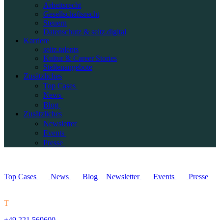
Arbeitsrecht
Gesellschaftsrecht
Steuern
Datenschutz & seitz.digital
Karriere
seitz.talents
Kultur & Career Stories
Stellenangebote
Zusätzliches
Top Cases
News
Blog
Zusätzliches
Newsletter
Events
Presse
Top Cases
News
Blog
Newsletter
Events
Presse
T
+49 221 569600