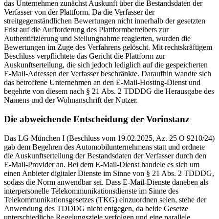
das Unternehmen zunächst Auskunft über die Bestandsdaten der
Verfasser von der Plattform. Da die Verfasser der
streitgegenständlichen Bewertungen nicht innerhalb der gesetzten
Frist auf die Aufforderung des Plattformbetreibers zur
Authentifizierung und Stellungnahme reagierten, wurden die
Bewertungen im Zuge des Verfahrens gelöscht. Mit rechtskräftigem
Beschluss verpflichtete das Gericht die Plattform zur
Auskunftserteilung, die sich jedoch lediglich auf die gespeicherten
E-Mail-Adressen der Verfasser beschränkte. Daraufhin wandte sich
das betroffene Unternehmen an den E-Mail-Hosting-Dienst und
begehrte von diesem nach § 21 Abs. 2 TDDDG die Herausgabe des
Namens und der Wohnanschrift der Nutzer.
Die abweichende Entscheidung der Vorinstanz
Das LG München I (Beschluss vom 19.02.2025, Az. 25 O 9210/24)
gab dem Begehren des Automobilunternehmens statt und ordnete
die Auskunftserteilung der Bestandsdaten der Verfasser durch den
E-Mail-Provider an. Bei dem E-Mail-Dienst handele es sich um
einen Anbieter digitaler Dienste im Sinne von § 21 Abs. 2 TDDDG,
sodass die Norm anwendbar sei. Dass E-Mail-Dienste daneben als
interpersonelle Telekommunikationsdienste im Sinne des
Telekommunikationsgesetzes (TKG) einzuordnen seien, stehe der
Anwendung des TDDDG nicht entgegen, da beide Gesetze
unterschiedliche Regelungsziele verfolgen und eine parallele