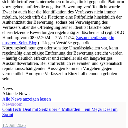
sich für betroffene Unternehmen oftmals, direkt gegen die Plattform
vorzugehen, auf der die negative Bewertung veröffentlicht wurde.
Zwar ist auch hier die Identifikation des Verfassers nicht immer
möglich, jedoch trifft die Plattform eine Prüfpflicht hinsichtlich der
Authentizität der Bewertung, sodass bei Verweigerung des
Verfassers über die Offenlegung seiner Identität falsche oder
ehrverletzende Bewertungen regelmäßig zu löschen sind (vgl. OLG
Hamburg vom 08.02.2024 – 7 W 11/24,
Zusammenfassung in
unserem Seitz Blog
). Liegen Verstöße gegen die
Nutzungsbedingungen oder sonstige Unzulässigkeiten vor, kann
regelmäßig eine zügige Entfernung der Bewertung erreicht werden
– häufig deutlich effektiver und schneller als ein langwieriges
Auskunftsverfahren. Bei strafrechtlich relevanten und systematisch
reputationsschädigenden Aussagen kann ein Vorgehen gegen
vermeintlich Anonyme Verfasser im Einzelfall dennoch geboten
sein.
News
Aktuelle News
Alle News anzeigen lassen
Newsroom
ContiTech-Deal mit Seitz über 4 Milliarden – ein Mega-Deal im
Sprint
12. Juli 2026