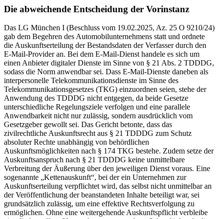
Die abweichende Entscheidung der Vorinstanz
Das LG München I (Beschluss vom 19.02.2025, Az. 25 O 9210/24)
gab dem Begehren des Automobilunternehmens statt und ordnete
die Auskunftserteilung der Bestandsdaten der Verfasser durch den
E-Mail-Provider an. Bei dem E-Mail-Dienst handele es sich um
einen Anbieter digitaler Dienste im Sinne von § 21 Abs. 2 TDDDG,
sodass die Norm anwendbar sei. Dass E-Mail-Dienste daneben als
interpersonelle Telekommunikationsdienste im Sinne des
Telekommunikationsgesetzes (TKG) einzuordnen seien, stehe der
Anwendung des TDDDG nicht entgegen, da beide Gesetze
unterschiedliche Regelungsziele verfolgen und eine parallele
Anwendbarkeit nicht nur zulässig, sondern ausdrücklich vom
Gesetzgeber gewollt sei. Das Gericht betonte, dass das
zivilrechtliche Auskunftsrecht aus § 21 TDDDG zum Schutz
absoluter Rechte unabhängig von behördlichen
Auskunftsmöglichkeiten nach § 174 TKG bestehe. Zudem setze der
Auskunftsanspruch nach § 21 TDDDG keine unmittelbare
Verbreitung der Äußerung über den jeweiligen Dienst voraus. Eine
sogenannte „Kettenauskunft“, bei der ein Unternehmen zur
Auskunftserteilung verpflichtet wird, das selbst nicht unmittelbar an
der Veröffentlichung der beanstandeten Inhalte beteiligt war, sei
grundsätzlich zulässig, um eine effektive Rechtsverfolgung zu
ermöglichen. Ohne eine weitergehende Auskunftspflicht verbleibe