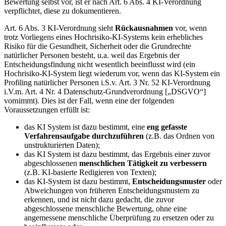
Bewertung selbst vor, ist er nach Art. 6 Abs. 4 KI-Verordnung
verpflichtet, diese zu dokumentieren.
Art. 6 Abs. 3 KI-Verordnung sieht
Rückausnahmen
vor, wenn
trotz Vorliegens eines Hochrisiko-KI-Systems kein erhebliches
Risiko für die Gesundheit, Sicherheit oder die Grundrechte
natürlicher Personen besteht, u.a. weil das Ergebnis der
Entscheidungsfindung nicht wesentlich beeinflusst wird (ein
Hochrisiko-KI-System liegt wiederum vor, wenn das KI-System ein
Profiling natürlicher Personen i.S.v. Art. 3 Nr. 52 KI-Verordnung
i.V.m. Art. 4 Nr. 4 Datenschutz-Grundverordnung [„DSGVO“]
vornimmt). Dies ist der Fall, wenn eine der folgenden
Voraussetzungen erfüllt ist:
das KI System ist dazu bestimmt, eine
eng gefasste
Verfahrensaufgabe durchzuführen
(z.B. das Ordnen von
unstrukturierten Daten);
das KI System ist dazu bestimmt, das Ergebnis einer zuvor
abgeschlossenen
menschlichen Tätigkeit zu verbessern
(z.B. KI-basierte Redigieren von Texten);
das KI-System ist dazu bestimmt,
Entscheidungsmuster
oder
Abweichungen von früheren Entscheidungsmustern zu
erkennen, und ist nicht dazu gedacht, die zuvor
abgeschlossene menschliche Bewertung, ohne eine
angemessene menschliche Überprüfung zu ersetzen oder zu