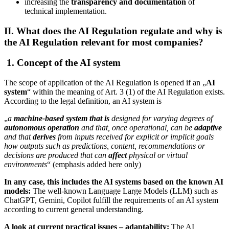
increasing the
transparency and documentation
of
technical implementation.
II. What does the AI Regulation regulate and why is
the AI Regulation relevant for most companies?
1. Concept of the AI system
The scope of application of the AI Regulation is opened if an „
AI
system
“ within the meaning of Art. 3 (1) of the AI Regulation exists.
According to the legal definition, an AI system is
„
a
machine-based system that is
designed for varying degrees of
autonomous operation
and that, once operational, can be
adaptive
and that
derives
from inputs received for explicit or implicit goals
how outputs such as predictions, content, recommendations or
decisions are produced that can
affect
physical or virtual
environments
“ (emphasis added here only)
In any case, this includes the AI systems based on the known AI
models:
The well-known Language Large Models (LLM) such as
ChatGPT, Gemini, Copilot fulfill the requirements of an AI system
according to current general understanding.
A look at current practical issues – adaptability:
The AI