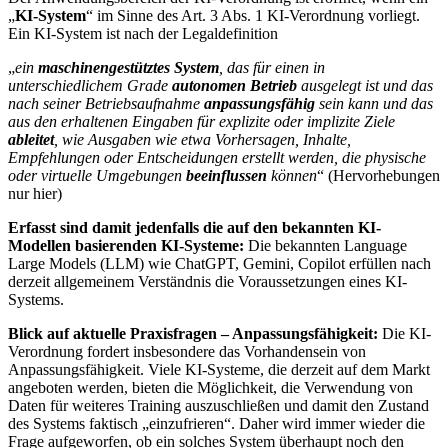
„
KI-System
“ im Sinne des Art. 3 Abs. 1 KI-Verordnung vorliegt.
Ein KI-System ist nach der Legaldefinition
„
ein
maschinengestütztes System
, das für einen in
unterschiedlichem Grade
autonomen Betrieb
ausgelegt ist und das
nach seiner Betriebsaufnahme
anpassungsfähig
sein kann und das
aus den erhaltenen Eingaben für explizite oder implizite Ziele
ableitet
, wie Ausgaben wie etwa Vorhersagen, Inhalte,
Empfehlungen oder Entscheidungen erstellt werden, die physische
oder virtuelle Umgebungen
beeinflussen
können
“ (Hervorhebungen
nur hier)
Erfasst sind damit jedenfalls die auf den bekannten KI-
Modellen basierenden KI-Systeme:
Die bekannten Language
Large Models (LLM) wie ChatGPT, Gemini, Copilot erfüllen nach
derzeit allgemeinem Verständnis die Voraussetzungen eines KI-
Systems.
Blick auf aktuelle Praxisfragen – Anpassungsfähigkeit:
Die KI-
Verordnung fordert insbesondere das Vorhandensein von
Anpassungsfähigkeit. Viele KI-Systeme, die derzeit auf dem Markt
angeboten werden, bieten die Möglichkeit, die Verwendung von
Daten für weiteres Training auszuschließen und damit den Zustand
des Systems faktisch „einzufrieren“. Daher wird immer wieder die
Frage aufgeworfen, ob ein solches System überhaupt noch den