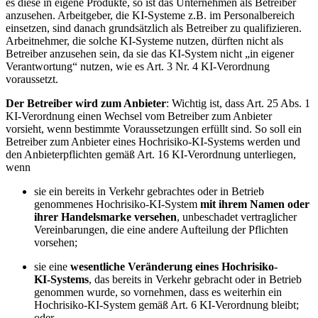
es diese in eigene Produkte, so ist das Unternehmen als Betreiber
anzusehen. Arbeitgeber, die KI-Systeme z.B. im Personalbereich
einsetzen, sind danach grundsätzlich als Betreiber zu qualifizieren.
Arbeitnehmer, die solche KI-Systeme nutzen, dürften nicht als
Betreiber anzusehen sein, da sie das KI-System nicht „in eigener
Verantwortung“ nutzen, wie es Art. 3 Nr. 4 KI-Verordnung
voraussetzt.
Der Betreiber wird zum Anbieter
: Wichtig ist, dass Art. 25 Abs. 1
KI-Verordnung einen Wechsel vom Betreiber zum Anbieter
vorsieht, wenn bestimmte Voraussetzungen erfüllt sind. So soll ein
Betreiber zum Anbieter eines Hochrisiko-KI-Systems werden und
den Anbieterpflichten gemäß Art. 16 KI-Verordnung unterliegen,
wenn
sie ein bereits in Verkehr gebrachtes oder in Betrieb
genommenes Hochrisiko-KI‑System
mit ihrem Namen oder
ihrer Handelsmarke versehen
, unbeschadet vertraglicher
Vereinbarungen, die eine andere Aufteilung der Pflichten
vorsehen;
sie eine
wesentliche Veränderung eines Hochrisiko-
KI
‑
Systems
, das bereits in Verkehr gebracht oder in Betrieb
genommen wurde, so vornehmen, dass es weiterhin ein
Hochrisiko-KI‑System gemäß Art. 6 KI-Verordnung bleibt;
oder