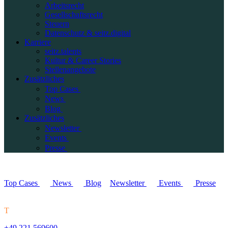
Arbeitsrecht
Gesellschaftsrecht
Steuern
Datenschutz & seitz.digital
Karriere
seitz.talents
Kultur & Career Stories
Stellenangebote
Zusätzliches
Top Cases
News
Blog
Zusätzliches
Newsletter
Events
Presse
Top Cases
News
Blog
Newsletter
Events
Presse
T
+49 221 569600