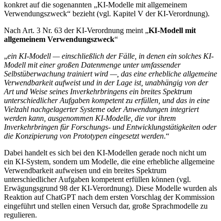
konkret auf die sogenannten „KI-Modelle mit allgemeinem
Verwendungszweck“ bezieht (vgl. Kapitel V der KI-Verordnung).
Nach Art. 3 Nr. 63 der KI-Verordnung meint „
KI-Modell mit
allgemeinem Verwendungszweck
“
„
ein KI-Modell — einschließlich der Fälle, in denen ein solches KI-
Modell mit einer großen Datenmenge unter umfassender
Selbstüberwachung trainiert wird —, das eine erhebliche allgemeine
Verwendbarkeit aufweist und in der Lage ist, unabhängig von der
Art und Weise seines Inverkehrbringens ein breites Spektrum
unterschiedlicher Aufgaben kompetent zu erfüllen, und das in eine
Vielzahl nachgelagerter Systeme oder Anwendungen integriert
werden kann, ausgenommen KI-Modelle, die vor ihrem
Inverkehrbringen für Forschungs- und Entwicklungstätigkeiten oder
die Konzipierung von Prototypen eingesetzt werden
.“
Dabei handelt es sich bei den KI-Modellen gerade noch nicht um
ein KI-System, sondern um Modelle, die eine erhebliche allgemeine
Verwendbarkeit aufweisen und ein breites Spektrum
unterschiedlicher Aufgaben kompetent erfüllen können (vgl.
Erwägungsgrund 98 der KI-Verordnung). Diese Modelle wurden als
Reaktion auf ChatGPT nach dem ersten Vorschlag der Kommission
eingeführt und stellen einen Versuch dar, große Sprachmodelle zu
regulieren.