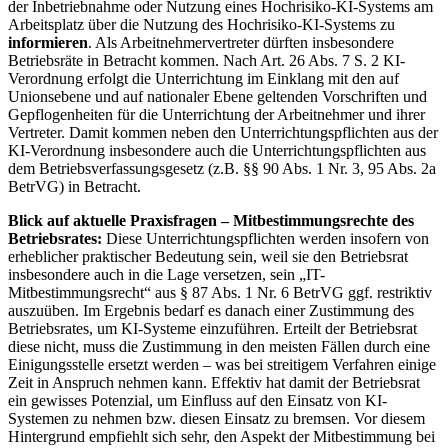
der Inbetriebnahme oder Nutzung eines Hochrisiko-KI-Systems am
Arbeitsplatz über die Nutzung des Hochrisiko-KI-Systems zu
informieren
. Als Arbeitnehmervertreter dürften insbesondere
Betriebsräte in Betracht kommen. Nach Art. 26 Abs. 7 S. 2 KI-
Verordnung erfolgt die Unterrichtung im Einklang mit den auf
Unionsebene und auf nationaler Ebene geltenden Vorschriften und
Gepflogenheiten für die Unterrichtung der Arbeitnehmer und ihrer
Vertreter. Damit kommen neben den Unterrichtungspflichten aus der
KI-Verordnung insbesondere auch die Unterrichtungspflichten aus
dem Betriebsverfassungsgesetz (z.B. §§ 90 Abs. 1 Nr. 3, 95 Abs. 2a
BetrVG) in Betracht.
Blick auf aktuelle Praxisfragen – Mitbestimmungsrechte des
Betriebsrates:
Diese Unterrichtungspflichten werden insofern von
erheblicher praktischer Bedeutung sein, weil sie den Betriebsrat
insbesondere auch in die Lage versetzen, sein „IT-
Mitbestimmungsrecht“ aus § 87 Abs. 1 Nr. 6 BetrVG ggf. restriktiv
auszuüben. Im Ergebnis bedarf es danach einer Zustimmung des
Betriebsrates, um KI-Systeme einzuführen. Erteilt der Betriebsrat
diese nicht, muss die Zustimmung in den meisten Fällen durch eine
Einigungsstelle ersetzt werden – was bei streitigem Verfahren einige
Zeit in Anspruch nehmen kann. Effektiv hat damit der Betriebsrat
ein gewisses Potenzial, um Einfluss auf den Einsatz von KI-
Systemen zu nehmen bzw. diesen Einsatz zu bremsen. Vor diesem
Hintergrund empfiehlt sich sehr, den Aspekt der Mitbestimmung bei