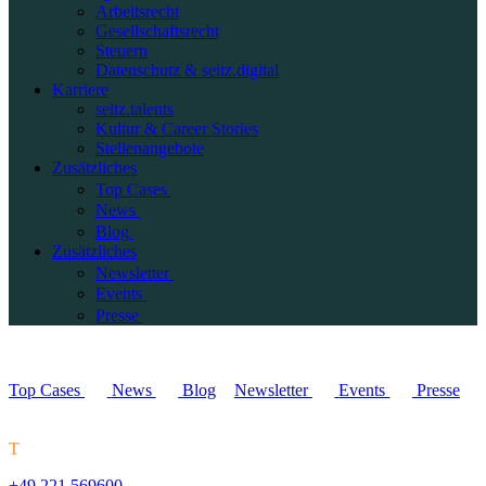
Arbeitsrecht
Gesellschaftsrecht
Steuern
Datenschutz & seitz.digital
Karriere
seitz.talents
Kultur & Career Stories
Stellenangebote
Zusätzliches
Top Cases
News
Blog
Zusätzliches
Newsletter
Events
Presse
Top Cases
News
Blog
Newsletter
Events
Presse
T
+49 221 569600