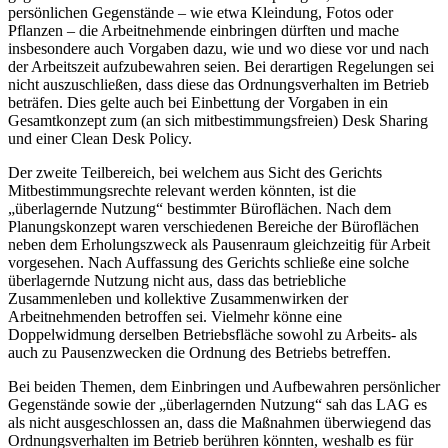
persönlichen Gegenstände – wie etwa Kleindung, Fotos oder
Pflanzen – die Arbeitnehmende einbringen dürften und mache
insbesondere auch Vorgaben dazu, wie und wo diese vor und nach
der Arbeitszeit aufzubewahren seien. Bei derartigen Regelungen sei
nicht auszuschließen, dass diese das Ordnungsverhalten im Betrieb
beträfen. Dies gelte auch bei Einbettung der Vorgaben in ein
Gesamtkonzept zum (an sich mitbestimmungsfreien) Desk Sharing
und einer Clean Desk Policy.
Der zweite Teilbereich, bei welchem aus Sicht des Gerichts
Mitbestimmungsrechte relevant werden könnten, ist die
„überlagernde Nutzung“ bestimmter Büroflächen. Nach dem
Planungskonzept waren verschiedenen Bereiche der Büroflächen
neben dem Erholungszweck als Pausenraum gleichzeitig für Arbeit
vorgesehen. Nach Auffassung des Gerichts schließe eine solche
überlagernde Nutzung nicht aus, dass das betriebliche
Zusammenleben und kollektive Zusammenwirken der
Arbeitnehmenden betroffen sei. Vielmehr könne eine
Doppelwidmung derselben Betriebsfläche sowohl zu Arbeits- als
auch zu Pausenzwecken die Ordnung des Betriebs betreffen.
Bei beiden Themen, dem Einbringen und Aufbewahren persönlicher
Gegenstände sowie der „überlagernden Nutzung“ sah das LAG es
als nicht ausgeschlossen an, dass die Maßnahmen überwiegend das
Ordnungsverhalten im Betrieb berühren könnten, weshalb es für