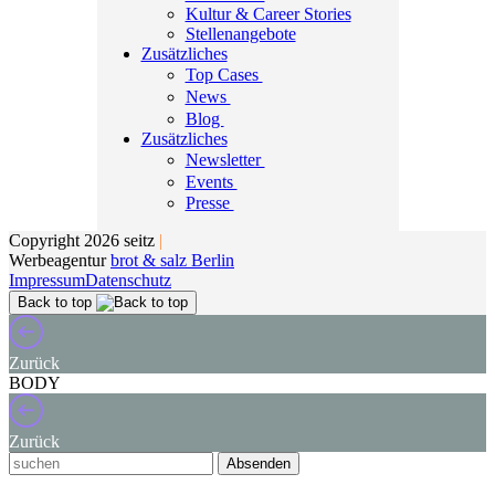
Kultur & Career Stories
Stellenangebote
Zusätzliches
Top Cases
News
Blog
Zusätzliches
Newsletter
Events
Presse
Copyright 2026 seitz
|
Werbeagentur
brot & salz Berlin
Impressum
Datenschutz
Back to top
Zurück
BODY
Zurück
Absenden