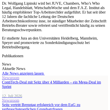
Dr. Wolfgang Lipinski wird bei JUVE, Chambers, Who’s Who
Legal, Handelsblatt, WirtschaftsWoche und dem F.A.Z. Institut als
häufig empfohlener Top-Arbeitsrechtler aufgeführt. Er hat seit über
12 Jahren die fachliche Leitung der Deutschen
Arbeitsrechtskonferenz inne, ist ständiger Mitarbeiter der Zeitschrift
Betriebs-Berater sowie referiert und veröffentlicht häufig zu seinen
Beratungsschwerpunkten.
Er studierte Jura an den Universitäten Heidelberg, Mannheim,
Speyer und promovierte zu Sonderkündigungsschutz bei
Betriebsübergang.
Publikationen
News
Aktuelle News
Alle News anzeigen lassen
Newsroom
ContiTech-Deal mit Seitz über 4 Milliarden – ein Mega-Deal im
Sprint
12. Juli 2026
Newsroom
Seitz vertritt Brenntag erfolgreich vor dem EuG zu
verbrauchsteuerlichen Grundsatzfragen