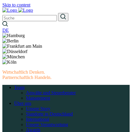
Skip to content
DE
Wirtschaftlich Denken.
Partnerschaftlich Handeln.
Team
Anwälte und Steuerberater
Management
Über uns
Unsere Story
Standorte in Deutschland
International
Unsere Verantwortung
Awards