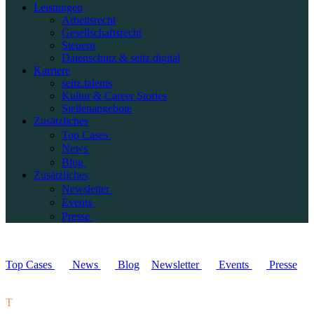
Leistungen
Arbeitsrecht
Gesellschaftsrecht
Steuern
Datenschutz & seitz.digital
Karriere
seitz.talents
Kultur & Career Stories
Stellenangebote
Zusätzliches
Top Cases
News
Blog
Zusätzliches
Newsletter
Events
Presse
Top Cases
News
Blog
Newsletter
Events
Presse
T