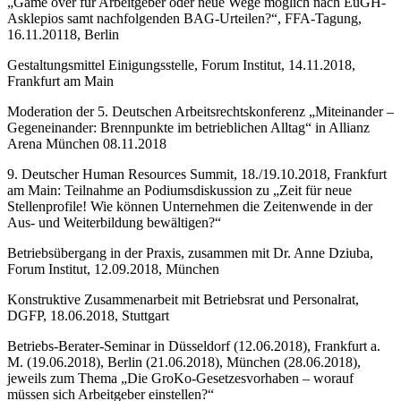
„Game over für Arbeitgeber oder neue Wege möglich nach EuGH-
Asklepios samt nachfolgenden BAG-Urteilen?“, FFA-Tagung,
16.11.20118, Berlin
Gestaltungsmittel Einigungsstelle, Forum Institut, 14.11.2018,
Frankfurt am Main
Moderation der 5. Deutschen Arbeitsrechtskonferenz „Miteinander –
Gegeneinander: Brennpunkte im betrieblichen Alltag“ in Allianz
Arena München 08.11.2018
9. Deutscher Human Resources Summit, 18./19.10.2018, Frankfurt
am Main: Teilnahme an Podiumsdiskussion zu „Zeit für neue
Stellenprofile! Wie können Unternehmen die Zeitenwende in der
Aus- und Weiterbildung bewältigen?“
Betriebsübergang in der Praxis, zusammen mit Dr. Anne Dziuba,
Forum Institut, 12.09.2018, München
Konstruktive Zusammenarbeit mit Betriebsrat und Personalrat,
DGFP, 18.06.2018, Stuttgart
Betriebs-Berater-Seminar in Düsseldorf (12.06.2018), Frankfurt a.
M. (19.06.2018), Berlin (21.06.2018), München (28.06.2018),
jeweils zum Thema „Die GroKo-Gesetzesvorhaben – worauf
müssen sich Arbeitgeber einstellen?“