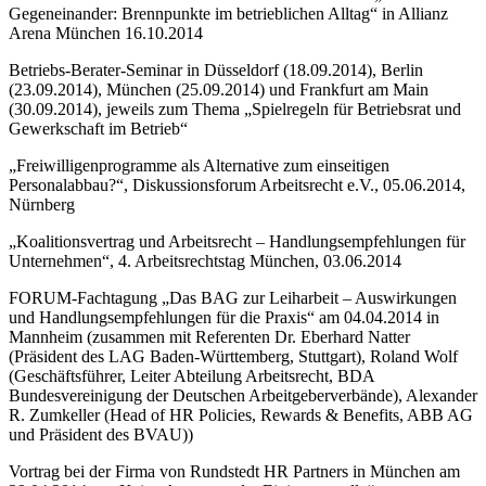
Gegeneinander: Brennpunkte im betrieblichen Alltag“ in Allianz
Arena München 16.10.2014
Betriebs-Berater-Seminar in Düsseldorf (18.09.2014), Berlin
(23.09.2014), München (25.09.2014) und Frankfurt am Main
(30.09.2014), jeweils zum Thema „Spielregeln für Betriebsrat und
Gewerkschaft im Betrieb“
„Freiwilligenprogramme als Alternative zum einseitigen
Personalabbau?“, Diskussionsforum Arbeitsrecht e.V., 05.06.2014,
Nürnberg
„Koalitionsvertrag und Arbeitsrecht – Handlungsempfehlungen für
Unternehmen“, 4. Arbeitsrechtstag München, 03.06.2014
FORUM-Fachtagung „Das BAG zur Leiharbeit – Auswirkungen
und Handlungsempfehlungen für die Praxis“ am 04.04.2014 in
Mannheim (zusammen mit Referenten Dr. Eberhard Natter
(Präsident des LAG Baden-Württemberg, Stuttgart), Roland Wolf
(Geschäftsführer, Leiter Abteilung Arbeitsrecht, BDA
Bundesvereinigung der Deutschen Arbeitgeberverbände), Alexander
R. Zumkeller (Head of HR Policies, Rewards & Benefits, ABB AG
und Präsident des BVAU))
Vortrag bei der Firma von Rundstedt HR Partners in München am