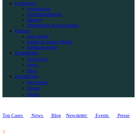
Leistungen
Arbeitsrecht
Gesellschaftsrecht
Steuern
Datenschutz & seitz.digital
Karriere
seitz.talents
Kultur & Career Stories
Stellenangebote
Zusätzliches
Top Cases
News
Blog
Zusätzliches
Newsletter
Events
Presse
Top Cases
News
Blog
Newsletter
Events
Presse
T