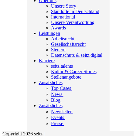
Über uns
Unsere Story
Standorte in Deutschland
International
Unsere Verantwortung
Awards
Leistungen
Arbeitsrecht
Gesellschaftsrecht
Steuern
Datenschutz & seitz.digital
Karriere
seitz.talents
Kultur & Career Stories
Stellenangebote
Zusätzliches
Top Cases
News
Blog
Zusätzliches
Newsletter
Events
Presse
Copyright 2026 seitz
|