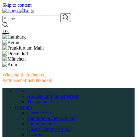
Skip to content
DE
Wirtschaftlich Denken.
Partnerschaftlich Handeln.
Team
Anwälte und Steuerberater
Management
Über uns
Unsere Story
Standorte in Deutschland
International
Unsere Verantwortung
Awards