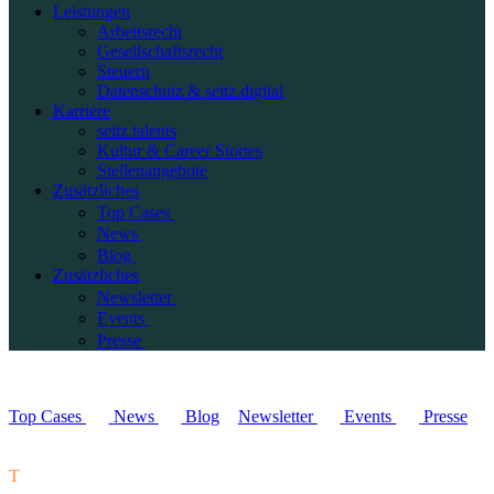
Leistungen
Arbeitsrecht
Gesellschaftsrecht
Steuern
Datenschutz & seitz.digital
Karriere
seitz.talents
Kultur & Career Stories
Stellenangebote
Zusätzliches
Top Cases
News
Blog
Zusätzliches
Newsletter
Events
Presse
Top Cases
News
Blog
Newsletter
Events
Presse
T