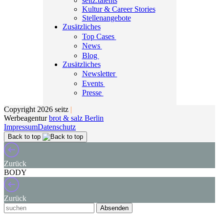
seitz.talents
Kultur & Career Stories
Stellenangebote
Zusätzliches
Top Cases
News
Blog
Zusätzliches
Newsletter
Events
Presse
Copyright 2026 seitz
|
Werbeagentur
brot & salz Berlin
Impressum
Datenschutz
Back to top
Zurück
BODY
Zurück
Absenden