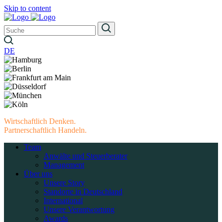
Skip to content
DE
Wirtschaftlich Denken.
Partnerschaftlich Handeln.
Team
Anwälte und Steuerberater
Management
Über uns
Unsere Story
Standorte in Deutschland
International
Unsere Verantwortung
Awards