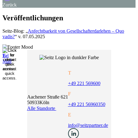
Zurück
Veröffentlichungen
Seitz-Blog: „
Anfechtbarkeit von Gesellschafterdarlehen – Quo
vadis?
“ v. 07.05.2025
T
+49 221 569600
F
Aachener Straße 621
50933
Köln
+49 221 56960350
Alle Standorte
E
info@seitzpartner.de