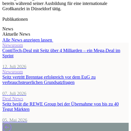
bereits während seiner Ausbildung für eine internationale
Großkanzlei in Düsseldorf tätig.
Publikationen
News
Aktuelle News
Alle News anzeigen lassen
Newsroom
ContiTech-Deal mit Seitz über 4 Milliarden – ein Mega-Deal im
Sprint
12. Juli 2026
Newsroom
Seitz vertritt Brenntag erfolgreich vor dem EuG zu
verbrauchsteuerlichen Grundsatzfragen
07. Juli 2026
Deal News
Seitz berät die REWE Group bei der Übernahme von bis zu 40
Tegut Märkten
05. Mai 2026