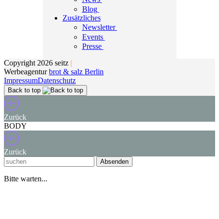
Blog
Zusätzliches
Newsletter
Events
Presse
Copyright 2026 seitz
|
Werbeagentur
brot & salz Berlin
Impressum
Datenschutz
Back to top
Zurück
BODY
Zurück
Absenden
Bitte warten...