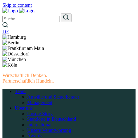
Skip to content
DE
Wirtschaftlich Denken.
Partnerschaftlich Handeln.
Team
Anwälte und Steuerberater
Management
Über uns
Unsere Story
Standorte in Deutschland
International
Unsere Verantwortung
Awards