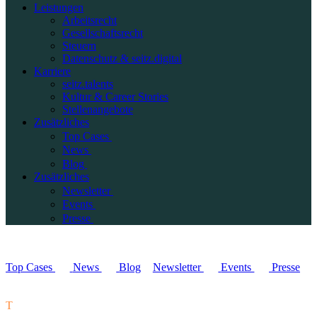
Leistungen
Arbeitsrecht
Gesellschaftsrecht
Steuern
Datenschutz & seitz.digital
Karriere
seitz.talents
Kultur & Career Stories
Stellenangebote
Zusätzliches
Top Cases
News
Blog
Zusätzliches
Newsletter
Events
Presse
Top Cases
News
Blog
Newsletter
Events
Presse
T