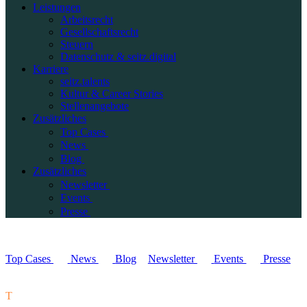
Leistungen
Arbeitsrecht
Gesellschaftsrecht
Steuern
Datenschutz & seitz.digital
Karriere
seitz.talents
Kultur & Career Stories
Stellenangebote
Zusätzliches
Top Cases
News
Blog
Zusätzliches
Newsletter
Events
Presse
Top Cases
News
Blog
Newsletter
Events
Presse
T