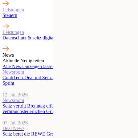
Leistungen
Steuern
Leistungen
Datenschutz & seitz.digital
News
Aktuelle Neuigkeiten
Alle News anzeigen lassen
Newsroom
ContiTech-Deal mit Seitz über 4 Milliarden – ein Mega-Deal im
Sprint
12. Juli 2026
Newsroom
Seitz vertritt Brenntag erfolgreich vor dem EuG zu
verbrauchsteuerlichen Grundsatzfragen
07. Juli 2026
Deal News
Seitz berät die REWE Group bei der Übernahme von bis zu 40