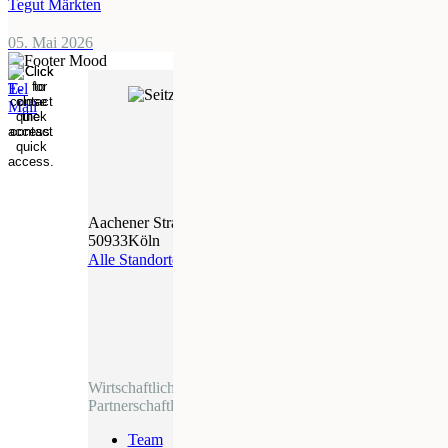
Tegut Märkten
05. Mai 2026
T
+49 221 569600
F
Aachener Straße 621
50933
Köln
+49 221 56960350
Alle Standorte
E
info@seitzpartner.de
Wirtschaftlich Denken.
Partnerschaftlich Handeln.
Team