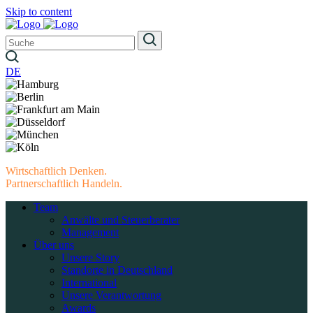
Skip to content
DE
Wirtschaftlich Denken.
Partnerschaftlich Handeln.
Team
Anwälte und Steuerberater
Management
Über uns
Unsere Story
Standorte in Deutschland
International
Unsere Verantwortung
Awards