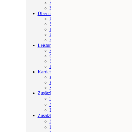
Anwälte und Steuerberater
Management
Über uns
Unsere Story
Standorte in Deutschland
International
Unsere Verantwortung
Awards
Leistungen
Arbeitsrecht
Gesellschaftsrecht
Steuern
Datenschutz & seitz.digital
Karriere
seitz.talents
Kultur & Career Stories
Stellenangebote
Zusätzliches
Top Cases
News
Blog
Zusätzliches
Newsletter
Events