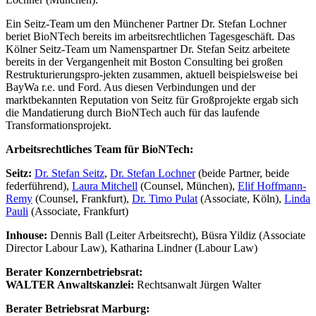
Ein Seitz-Team um den Münchener Partner Dr. Stefan Lochner
beriet BioNTech bereits im arbeitsrechtlichen Tagesgeschäft. Das
Kölner Seitz-Team um Namenspartner Dr. Stefan Seitz arbeitete
bereits in der Vergangenheit mit Boston Consulting bei großen
Restrukturierungspro-jekten zusammen, aktuell beispielsweise bei
BayWa r.e. und Ford. Aus diesen Verbindungen und der
marktbekannten Reputation von Seitz für Großprojekte ergab sich
die Mandatierung durch BioNTech auch für das laufende
Transformationsprojekt.
Arbeitsrechtliches Team für BioNTech:
Seitz:
Dr. Stefan Seitz
,
Dr. Stefan Lochner
(beide Partner, beide
federführend),
Laura Mitchell
(Counsel, München),
Elif Hoffmann-
Remy
(Counsel, Frankfurt),
Dr. Timo Pulat
(Associate, Köln),
Linda
Pauli
(Associate, Frankfurt)
Inhouse:
Dennis Ball (Leiter Arbeitsrecht), Büsra Yildiz (Associate
Director Labour Law), Katharina Lindner (Labour Law)
Berater Konzernbetriebsrat:
WALTER Anwaltskanzlei:
Rechtsanwalt Jürgen Walter
Berater Betriebsrat Marburg: