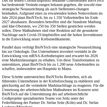
Das für seinen Corona-Impfstoff bekannte Unternehmen BioNTech
hat bedeutende Verände-rungen bekannt gegeben, die sowohl eine
strategische Neuausrichtung als auch Stellenstrei-chungen
beinhalten. Aufgrund eines zu erwartenden hohen Nettoverlusts im
Jahr 2024 plant BioNTech, bis zu 1.350 Vollzeitstellen bis Ende
2027 abzubauen. Besonders betroffen sind die Standorte Marburg
und Idar-Oberstein, wo 250 bis 350 Stellen gestrichen werden
sollen. Diese Maßnahmen sind eine Reaktion auf die gesunkene
Nachfrage nach Covid-19-Impfstoffen und die hohen Investitionen
in die Entwicklung neuer Krebsmedikamente.
Parallel dazu verfolgt BioNTech eine strategische Neuausrichtung
hin zur Onkologie. Das Unternehmen investiert verstärkt in die
Entwicklung von mRNA-Krebstherapien und erwartet bis 2026
erste Marktzulassungen zu erhalten. Um diese Transformation zu
unterstützen, plant BioNTech bis zu 1.200 neue Arbeitsstellen zu
schaffen, insbesondere am Hauptsitz in Mainz.
Diese Schritte unterstreichen BioNTechs Bestreben, sich als
führendes Unternehmen in der Krebsforschung zu etablieren und
gleichzeitig auf die veränderte Marktnachfrage zu reagieren. Für die
Umsetzung der arbeitsrechtlichen Maßnahmen im Konzern setzt
BioNTech auf die Unterstützung des auf arbeitsrechtliche
Großprojekte spezialisierten Teams von Seitz unter der
Federführung der Partner Dr. Stefan Seitz (Köln) und Dr. Stefan
Lochner (München).