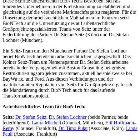
Diese Schritte unterstreichen BioNTechs Bestreben, sich als
führendes Unternehmen in der Krebsforschung zu etablieren und
gleichzeitig auf die veränderte Marktnachfrage zu reagieren. Für die
Umsetzung der arbeitsrechtlichen Maßnahmen im Konzern setzt
BioNTech auf die Unterstützung des auf arbeitsrechtliche
Großprojekte spezialisierten Teams von Seitz unter der
Federführung der Partner Dr. Stefan Seitz (Köln) und Dr. Stefan
Lochner (München).
Ein Seitz-Team um den Münchener Partner Dr. Stefan Lochner
beriet BioNTech bereits im arbeitsrechtlichen Tagesgeschäft. Das
Kölner Seitz-Team um Namenspartner Dr. Stefan Seitz arbeitete
bereits in der Vergangenheit mit Boston Consulting bei großen
Restrukturierungspro-jekten zusammen, aktuell beispielsweise bei
BayWa r.e. und Ford. Aus diesen Verbindungen und der
marktbekannten Reputation von Seitz für Großprojekte ergab sich
die Mandatierung durch BioNTech auch für das laufende
Transformationsprojekt.
Arbeitsrechtliches Team für BioNTech:
Seitz:
Dr. Stefan Seitz
,
Dr. Stefan Lochner
(beide Partner, beide
federführend),
Laura Mitchell
(Counsel, München),
Elif Hoffmann-
Remy
(Counsel, Frankfurt),
Dr. Timo Pulat
(Associate, Köln),
Linda
Pauli
(Associate, Frankfurt)