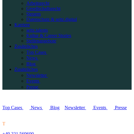
Arbeitsrecht
Gesellschaftsrecht
Steuern
Datenschutz & seitz.digital
Karriere
seitz.talents
Kultur & Career Stories
Stellenangebote
Zusätzliches
Top Cases
News
Blog
Zusätzliches
Newsletter
Events
Presse
Top Cases
News
Blog
Newsletter
Events
Presse
T
+49 221 569600