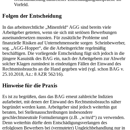
Vorfeld.
Folgen der Entscheidung
In das arbeitsrechtliche „Minenfeld“ AGG sind bereits viele
Arbeitgeber getreten, wenn sie sich mit seriösen Bewerbungen
auseinandersetzen mussten. Für zusätzliche Probleme und
finanzielle Risiken auf Unternehmensseite sorgen Scheinbewerber,
sog. „AGG-Hopper“, die die Arbeitsgerichte regelmäßig
beschäftigen. Die vorliegende Entscheidung fügt sich jedoch in die
jüngere Kasuistik des BAG ein, nach der Arbeitgebern zur Abwehr
solcher Klagen zumindest in eindeutigen Fällen der Einwand des
Rechtsmissbrauchs an die Hand gegeben wird (vgl. schon BAG v.
25.10.2018, Az.: 8 AZR 562/16).
Hinweise für die Praxis
Es ist zu begrüßen, dass das BAG erneut zahlreiche Indizien
aufarbeitet, mit denen der Einwand des Rechtsmissbrauchs näher
begründet werden kann. Arbeitgeber sind jedoch weiterhin gut
beraten, bei Stellenausschreibungen insbesondere
geschlechtsneutrale Formulierungen (z.B. „w/m/d“) zu verwenden.
Denn weiterhin dürfte dem Entschädigungsverlangen des
erfolglosen Bewerbers bei (vermuteter) Ungleichbehandlung nur in