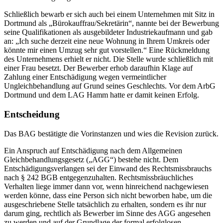
Schließlich bewarb er sich auch bei einem Unternehmen mit Sitz in
Dortmund als „Bürokauffrau/Sekretärin“, nannte bei der Bewerbung
seine Qualifikationen als ausgebildeter Industriekaufmann und gab
an: „Ich suche derzeit eine neue Wohnung in Ihrem Umkreis oder
könnte mir einen Umzug sehr gut vorstellen.“ Eine Rückmeldung
des Unternehmens erhielt er nicht. Die Stelle wurde schließlich mit
einer Frau besetzt. Der Bewerber erhob daraufhin Klage auf
Zahlung einer Entschädigung wegen vermeintlicher
Ungleichbehandlung auf Grund seines Geschlechts. Vor dem ArbG
Dortmund und dem LAG Hamm hatte er damit keinen Erfolg.
Entscheidung
Das BAG bestätigte die Vorinstanzen und wies die Revision zurück.
Ein Anspruch auf Entschädigung nach dem Allgemeinen
Gleichbehandlungsgesetz („AGG“) bestehe nicht. Dem
Entschädigungsverlangen sei der Einwand des Rechtsmissbrauchs
nach § 242 BGB entgegenzuhalten. Rechtsmissbräuchliches
Verhalten liege immer dann vor, wenn hinreichend nachgewiesen
werden könne, dass eine Person sich nicht beworben habe, um die
ausgeschriebene Stelle tatsächlich zu erhalten, sondern es ihr nur
darum ging, rechtlich als Bewerber im Sinne des AGG angesehen
zu werden und auf der Grundlage der formal erfolglosen