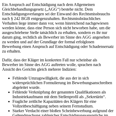
Ein Anspruch auf Entschädigung nach dem Allgemeinen
Gleichbehandlungsgesetz („AGG“) bestehe nicht. Dem
Entschädigungsverlangen sei der Einwand des Rechtsmissbrauchs
nach § 242 BGB entgegenzuhalten. Rechtsmissbräuchliches
Verhalten liege immer dann vor, wenn hinreichend nachgewiesen
werden könne, dass eine Person sich nicht beworben habe, um die
ausgeschriebene Stelle tatsächlich zu erhalten, sondern es ihr nur
darum ging, rechtlich als Bewerber im Sinne des AGG angesehen
zu werden und auf der Grundlage der formal erfolglosen
Bewerbung einen Anspruch auf Entschädigung oder Schadensersatz
zu erhalten.
Dafür, dass der Kläger im konkreten Fall nur scheinbar als
Bewerber im Sinne des AGG auftreten wolle, sprachen nach
Ansicht des Gerichts gleich mehrere Indizien:
Fehlende Umzugswilligkeit, die aus der in sich
widersprüchlichen Formulierung im Bewerbungsanschreiben
abgeleitet wurde.
Fehlende Verknüpfung der genannten Qualifikationen als
Industriekaufmann mit dem Stellenprofil als „Sekretärin“.
Fragliche zeitliche Kapazitäten des Klägers für eine
Vollzeitbeschäftigung neben seinem Fernstudium.
Starker Verdacht einer bloßen Scheinbewerbung aufgrund der
Geltendmachung zahlreicher Entschädigungsansprüche im