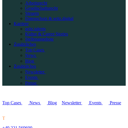
Arbeitsrecht
Gesellschaftsrecht
Steuern
Datenschutz & seitz.digital
Karriere
seitz.talents
Kultur & Career Stories
Stellenangebote
Zusätzliches
Top Cases
News
Blog
Zusätzliches
Newsletter
Events
Presse
Top Cases
News
Blog
Newsletter
Events
Presse
T
+49 221 569600