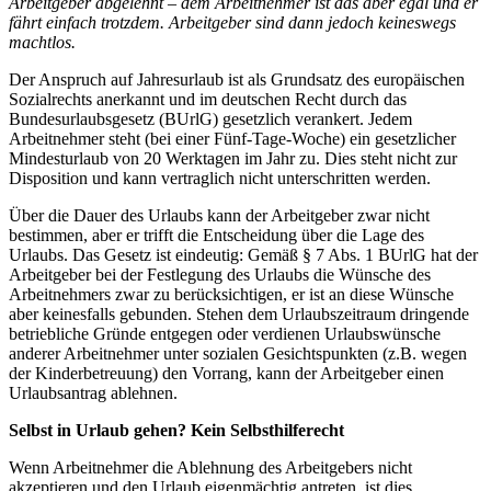
Arbeitgeber abgelehnt – dem Arbeitnehmer ist das aber egal und er
fährt einfach trotzdem. Arbeitgeber sind dann jedoch keineswegs
machtlos.
Der Anspruch auf Jahresurlaub ist als Grundsatz des europäischen
Sozialrechts anerkannt und im deutschen Recht durch das
Bundesurlaubsgesetz (BUrlG) gesetzlich verankert. Jedem
Arbeitnehmer steht (bei einer Fünf-Tage-Woche) ein gesetzlicher
Mindesturlaub von 20 Werktagen im Jahr zu. Dies steht nicht zur
Disposition und kann vertraglich nicht unterschritten werden.
Über die Dauer des Urlaubs kann der Arbeitgeber zwar nicht
bestimmen, aber er trifft die Entscheidung über die Lage des
Urlaubs. Das Gesetz ist eindeutig: Gemäß § 7 Abs. 1 BUrlG hat der
Arbeitgeber bei der Festlegung des Urlaubs die Wünsche des
Arbeitnehmers zwar zu berücksichtigen, er ist an diese Wünsche
aber keinesfalls gebunden. Stehen dem Urlaubszeitraum dringende
betriebliche Gründe entgegen oder verdienen Urlaubswünsche
anderer Arbeitnehmer unter sozialen Gesichtspunkten (z.B. wegen
der Kinderbetreuung) den Vorrang, kann der Arbeitgeber einen
Urlaubsantrag ablehnen.
Selbst in Urlaub gehen? Kein Selbsthilferecht
Wenn Arbeitnehmer die Ablehnung des Arbeitgebers nicht
akzeptieren und den Urlaub eigenmächtig antreten, ist dies