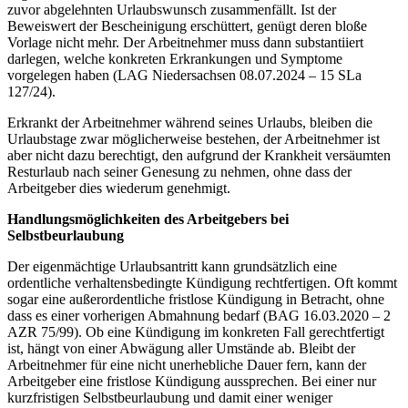
zuvor abgelehnten Urlaubswunsch zusammenfällt. Ist der
Beweiswert der Bescheinigung erschüttert, genügt deren bloße
Vorlage nicht mehr. Der Arbeitnehmer muss dann substantiiert
darlegen, welche konkreten Erkrankungen und Symptome
vorgelegen haben (LAG Niedersachsen 08.07.2024 – 15 SLa
127/24).
Erkrankt der Arbeitnehmer während seines Urlaubs, bleiben die
Urlaubstage zwar möglicherweise bestehen, der Arbeitnehmer ist
aber nicht dazu berechtigt, den aufgrund der Krankheit versäumten
Resturlaub nach seiner Genesung zu nehmen, ohne dass der
Arbeitgeber dies wiederum genehmigt.
Handlungsmöglichkeiten des Arbeitgebers bei
Selbstbeurlaubung
Der eigenmächtige Urlaubsantritt kann grundsätzlich eine
ordentliche verhaltensbedingte Kündigung rechtfertigen. Oft kommt
sogar eine außerordentliche fristlose Kündigung in Betracht, ohne
dass es einer vorherigen Abmahnung bedarf (BAG 16.03.2020 – 2
AZR 75/99). Ob eine Kündigung im konkreten Fall gerechtfertigt
ist, hängt von einer Abwägung aller Umstände ab. Bleibt der
Arbeitnehmer für eine nicht unerhebliche Dauer fern, kann der
Arbeitgeber eine fristlose Kündigung aussprechen. Bei einer nur
kurzfristigen Selbstbeurlaubung und damit einer weniger