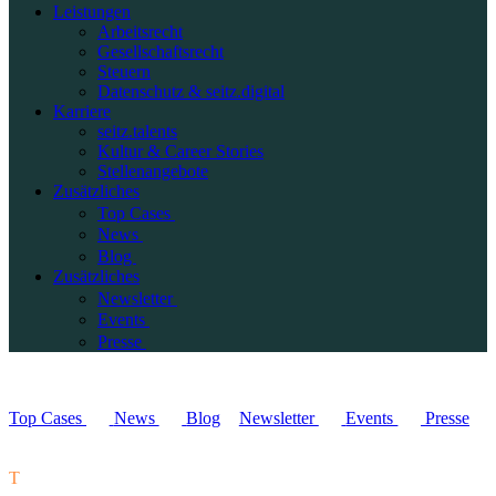
Leistungen
Arbeitsrecht
Gesellschaftsrecht
Steuern
Datenschutz & seitz.digital
Karriere
seitz.talents
Kultur & Career Stories
Stellenangebote
Zusätzliches
Top Cases
News
Blog
Zusätzliches
Newsletter
Events
Presse
Top Cases
News
Blog
Newsletter
Events
Presse
T