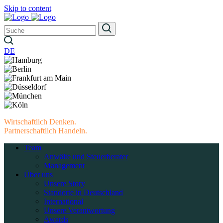
Skip to content
DE
Wirtschaftlich Denken.
Partnerschaftlich Handeln.
Team
Anwälte und Steuerberater
Management
Über uns
Unsere Story
Standorte in Deutschland
International
Unsere Verantwortung
Awards