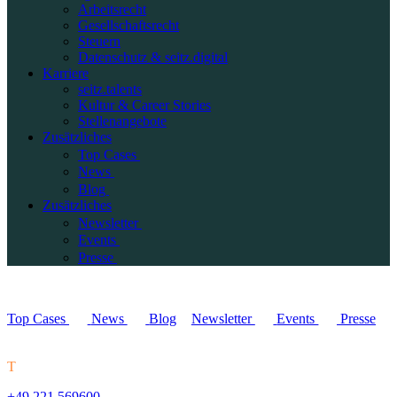
Arbeitsrecht
Gesellschaftsrecht
Steuern
Datenschutz & seitz.digital
Karriere
seitz.talents
Kultur & Career Stories
Stellenangebote
Zusätzliches
Top Cases
News
Blog
Zusätzliches
Newsletter
Events
Presse
Top Cases
News
Blog
Newsletter
Events
Presse
T
+49 221 569600