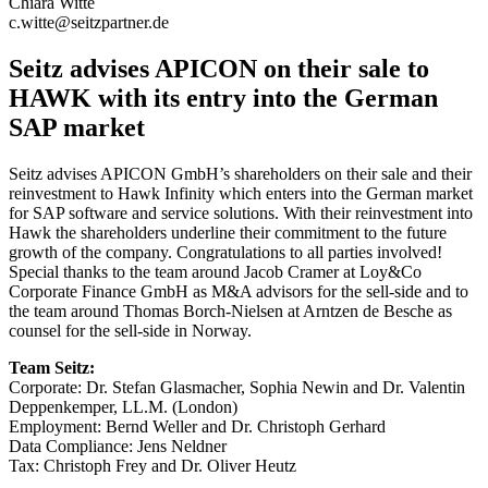
Chiara Witte
c.witte@seitzpartner.de
Seitz advises APICON on their sale to
HAWK with its entry into the German
SAP market
Seitz advises APICON GmbH’s shareholders on their sale and their
reinvestment to Hawk Infinity which enters into the German market
for SAP software and service solutions. With their reinvestment into
Hawk the shareholders underline their commitment to the future
growth of the company. Congratulations to all parties involved!
Special thanks to the team around Jacob Cramer at Loy&Co
Corporate Finance GmbH as M&A advisors for the sell-side and to
the team around Thomas Borch-Nielsen at Arntzen de Besche as
counsel for the sell-side in Norway.
Team Seitz:
Corporate: Dr. Stefan Glasmacher, Sophia Newin and Dr. Valentin
Deppenkemper, LL.M. (London)
Employment: Bernd Weller and Dr. Christoph Gerhard
Data Compliance: Jens Neldner
Tax: Christoph Frey and
Dr. Oliver Heutz