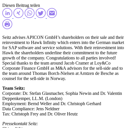
Diesen Beitrag teilen
Seitz advises APICON GmbH’s shareholders on their sale and their
reinvestment to Hawk Infinity which enters into the German market
for SAP software and service solutions. With their reinvestment into
Hawk the shareholders underline their commitment to the future
growth of the company. Congratulations to all parties involved!
Special thanks to the team around Jacob Cramer at Loy&Co
Corporate Finance GmbH as M&A advisors for the sell-side and to
the team around Thomas Borch-Nielsen at Arntzen de Besche as
counsel for the sell-side in Norway.
Team Seitz:
Corporate: Dr. Stefan Glasmacher, Sophia Newin and Dr. Valentin
Deppenkemper, LL.M. (London)
Employment: Bernd Weller and Dr. Christoph Gerhard
Data Compliance: Jens Neldner
Tax: Christoph Frey and
Dr. Oliver Heutz
Pressekontakt Seitz: