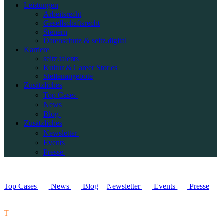
Leistungen
Arbeitsrecht
Gesellschaftsrecht
Steuern
Datenschutz & seitz.digital
Karriere
seitz.talents
Kultur & Career Stories
Stellenangebote
Zusätzliches
Top Cases
News
Blog
Zusätzliches
Newsletter
Events
Presse
Top Cases
News
Blog
Newsletter
Events
Presse
T