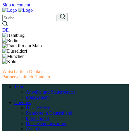
Skip to content
DE
Wirtschaftlich Denken.
Partnerschaftlich Handeln.
Team
Anwälte und Steuerberater
Management
Über uns
Unsere Story
Standorte in Deutschland
International
Unsere Verantwortung
Awards