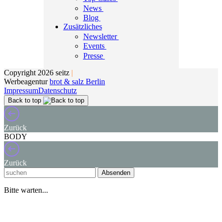
News
Blog
Zusätzliches
Newsletter
Events
Presse
Copyright 2026 seitz
|
Werbeagentur
brot & salz Berlin
Impressum
Datenschutz
Back to top
Zurück
BODY
Zurück
Absenden
Bitte warten...